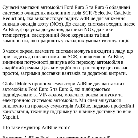
Сучасні вантажні автомобілі Ford Euro 5 та Euro 6 обладнані
системою очищення вихлопних газів SCR (Selective Catalytic
Reduction), яка використовує рідину AdBlue для зниження
викидів оксидів азоту (NOx). До складу системи входять насос
AdBlue, форсунка дозування, датчики NOx, датчики
температури, електронний блок керування та інші
компоненти, що працюють у складних умовах експлуатації.
З часом окремі елементи системи можуть виходити з ладу, що
призводить до появи помилок SCR, повідомлень AdBlue,
зниження потужності двигуна або переходу автомобіля в
аварійний режим. Для комерційного транспорту це означає
простої, затримки доставки вантажів та додаткові витрати.
Global Motors пропонує емулятори AdBlue для вантажних
автомобілів Ford Euro 5 та Euro 6, які підбираються
індивідуально за VIN-кодом, моделлю, роком випуску та
електронною системою автомобіля. Ми спеціалізуємося
виключно на продажу емуляторів AdBlue, надаємо професійні
консультації, технічну підтримку та швидку доставку по всій
Україні.
Що таке емулятор AdBlue Ford?
Емулятор AdBlue Ford — це електронний пристрій,