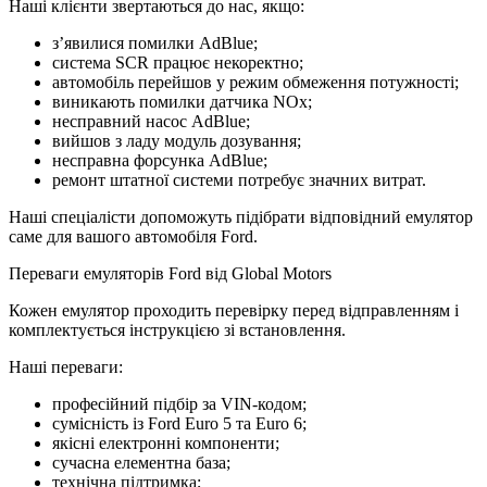
Наші клієнти звертаються до нас, якщо:
з’явилися помилки AdBlue;
система SCR працює некоректно;
автомобіль перейшов у режим обмеження потужності;
виникають помилки датчика NOx;
несправний насос AdBlue;
вийшов з ладу модуль дозування;
несправна форсунка AdBlue;
ремонт штатної системи потребує значних витрат.
Наші спеціалісти допоможуть підібрати відповідний емулятор
саме для вашого автомобіля Ford.
Переваги емуляторів Ford від Global Motors
Кожен емулятор проходить перевірку перед відправленням і
комплектується інструкцією зі встановлення.
Наші переваги:
професійний підбір за VIN-кодом;
сумісність із Ford Euro 5 та Euro 6;
якісні електронні компоненти;
сучасна елементна база;
технічна підтримка;