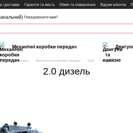
 і доставка
Гарантія та якість
Обмін та повернення
Відгуки клієнтів
П
канальний)
Передзвонити вам?
Механічні коробки передач
Двигуни
Головна
Автоматичні коробки передач
Seat
2.0 дизель
2.0 дизель