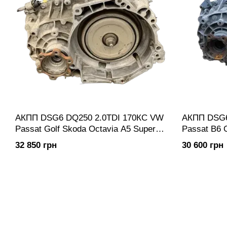
АКПП DSG6 DQ250 2.0TDI 170КС VW
АКПП DSG6
Passat Golf Skoda Octavia A5 Superb
Passat B6 G
Seat Audi A3 | 02E LTD PPW JPQ HYC
Touran / Sk
32 850 грн
30 600 грн
HTB KDA KMW LQT PPY Коробка
Seat Altea
передач автоматична 6-ступка
KQC KMX 
HFQ Коробк
ступка