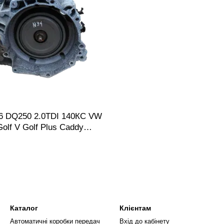
 DQ250 2.0TDI 140КС VW
olf V Golf Plus Caddy
oda Octavia A5 / Audi A3 /
 XL | DSG6 02E LTE LQV
KCU JPJ HXS HQL HQF
а передач автоматична 6-
Каталог
Клієнтам
Автоматичні коробки передач
Вхід до кабінету