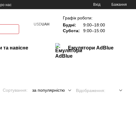
Вхід
Бажання
ро нас
Графік роботи:
USD
UAH
Будні:
9:00–18:00
Субота:
9:00–15:00
 та навісне
Емулятори AdBlue
Сортування:
за популярністю
Відображення: