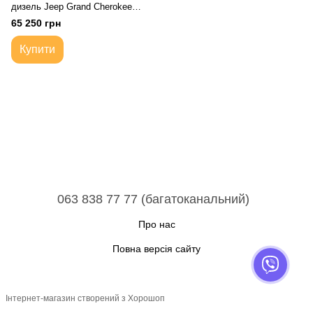
дизель Jeep Grand Cherokee
WG WJ | Коробка передач
65 250 грн
автоматична Купить з
письмовою гарантією
Купити
063 838 77 77 (багатоканальний)
Про нас
Повна версія сайту
Інтернет-магазин створений з Хорошоп