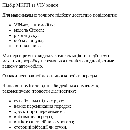
Підбір МКПП за VIN-кодом
Для максимально точного підбору достатньо повідомити:
VIN-код автомобіля;
модель Citroen;
рік випуску;
об’єм двигуна;
тип пального.
Ми перевіримо заводську комплектацію та підберемо
механічну коробку передач, яка повністю відповідатиме
вашому автомобілю.
Ознаки несправної механічної коробки передач
Якщо ви помітили один або декілька симптомів,
рекомендуємо провести діагностику:
гул або шум під час руху;
важке перемикання передач;
хрускіт при перемиканні;
вибивання передач;
витік трансмісійного мастила;
сторонні вібрації чи стуки.