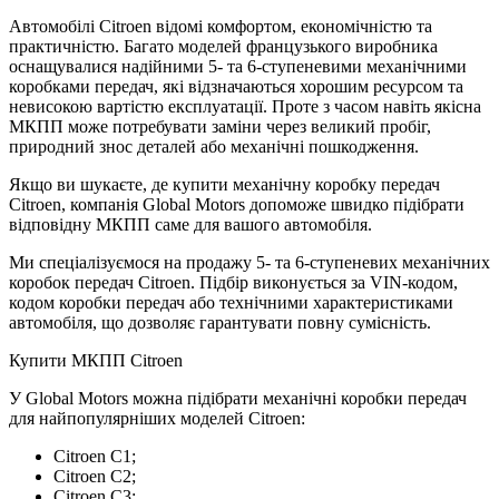
Автомобілі Citroen відомі комфортом, економічністю та
практичністю. Багато моделей французького виробника
оснащувалися надійними 5- та 6-ступеневими механічними
коробками передач, які відзначаються хорошим ресурсом та
невисокою вартістю експлуатації. Проте з часом навіть якісна
МКПП може потребувати заміни через великий пробіг,
природний знос деталей або механічні пошкодження.
Якщо ви шукаєте, де купити механічну коробку передач
Citroen, компанія Global Motors допоможе швидко підібрати
відповідну МКПП саме для вашого автомобіля.
Ми спеціалізуємося на продажу 5- та 6-ступеневих механічних
коробок передач Citroen. Підбір виконується за VIN-кодом,
кодом коробки передач або технічними характеристиками
автомобіля, що дозволяє гарантувати повну сумісність.
Купити МКПП Citroen
У Global Motors можна підібрати механічні коробки передач
для найпопулярніших моделей Citroen:
Citroen C1;
Citroen C2;
Citroen C3;