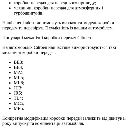
коробки передач для переднього приводу;
механічні коробки передач для атмосферних і
турбодвигунів.
Наші спеціалісти допоможуть визначити модель коробки
передач та перевірять її сумісність із вашим автомобілем.
Популярні механічні коробки передач Citroen
На автомобілях Citroen найчастіше використовуються такі
механічні коробки передач:
BE3;
BE4;
MA5;
ML5;
ML6;
JH3;
JR5;
TL4;
MC5;
ME5.
Конкретна модифікація коробки передач залежить від двигуна,
року випуску та комплектації автомобіля.