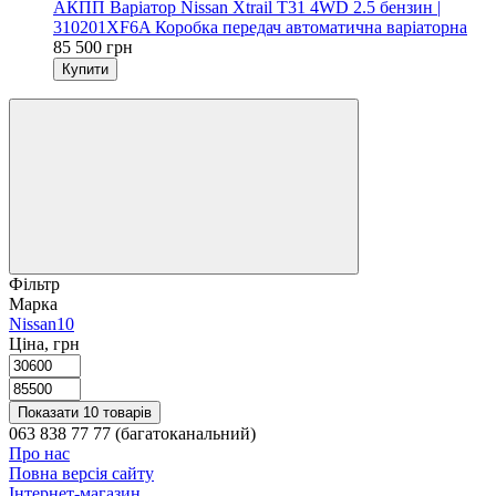
АКПП Варіатор Nissan Xtrail T31 4WD 2.5 бензин |
310201XF6A Коробка передач автоматична варіаторна
85 500 грн
Купити
Фільтр
Марка
Nissan
10
Ціна, грн
Показати 10 товарів
063 838 77 77 (багатоканальний)
Про нас
Повна версія сайту
Інтернет-магазин