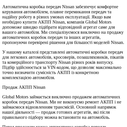
Автоматична коробка передач Nissan забезпечує комфортне
керування автомобілем, плавне перемикання передач та
надійну роботу в різних умовах експлуатації. Якщо вам
необхідно купити АКПП Nissan, компанія Global Motors
допоможе швидко підібрати відповідний агрегат саме для
вашого автомобіля. Ми спеціалізуємося виключно на продажу
автоматичних коробок передач та інших агрегатів,
пропонуючи перевірені рішення для більшості моделей Nissan.
У нашому каталозі представлені автоматичні коробки передач
для легкових автомобілів, кросоверів, позашляховиків, пікапів
та комерційного транспорту Nissan різних років випуску.
Підбір здійснюється за VIN-кодом, що дозволяє максимально
точно визначити сумісність АКПП із конкретною
комплектацією автомобіля.
Продаж АКПП Nissan
Global Motors займається виключно продажем автоматичних
коробок передач Nissan. Ми не виконуємо ремонт АКПП і не
займаємося відновленням трансмісій. Основний напрямок
нашої діяльності — продаж готових агрегатів, які після
правильного підбору можна встановити на автомобіль.
Перед продажем кожна автоматична коробка передач