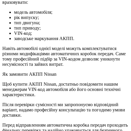
враховувати:
модель автомобіля;
рік випуску;
тип двигуна;
тип приводу;
VIN-код;
заводське маркування АКПП.
Навіть автомобілі однієї моделі можуть комплектуватися
різними модифікаціями автоматичних коробок передач. Саме
тому професійний підбір за VIN-кодом дозволяє уникнути
несумісності та зайвих витрат.
Як замовити АКПП Nissan
Щоб купити АКПП Nissan, достатньо повідомити нашим
менеджерам VIN-код автомобіля або його основні технічні
характеристики.
Після перевірки сумісності ми запропонуємо відповідний
варіант, надамо професійну консультацію та погодимо умови
доставки.
Перед відправленням автоматична коробка передач проходить
фінальну перевірку та надійно упаковується для безпечного