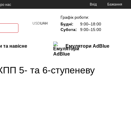
Вхід
Бажання
ро нас
Графік роботи:
USD
UAH
Будні:
9:00–18:00
Субота:
9:00–15:00
 та навісне
Емулятори AdBlue
КПП 5- та 6-ступеневу