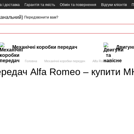
 і доставка
Гарантія та якість
Обмін та повернення
Відгуки клієнтів
П
канальний)
Передзвонити вам?
Механічні коробки передач
Двигуни
Головна
Механічні коробки передач
Alfa Romeo
редач Alfa Romeo – купити М