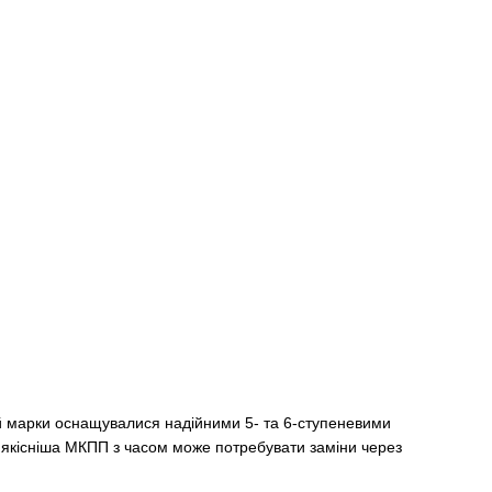
ей марки оснащувалися надійними 5- та 6-ступеневими
йякісніша МКПП з часом може потребувати заміни через