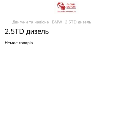
Двигуни та навісне
BMW
2.5TD дизель
2.5TD дизель
Немає товарів