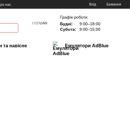
Вхід
Бажання
ро нас
Графік роботи:
USD
UAH
Будні:
9:00–18:00
Субота:
9:00–15:00
 та навісне
Емулятори AdBlue