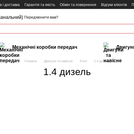
 і доставка
Гарантія та якість
Обмін та повернення
Відгуки клієнтів
П
канальний)
Передзвонити вам?
Механічні коробки передач
Двигуни
Головна
Двигуни та навісне
Ford
1.4 дизель
1.4 дизель