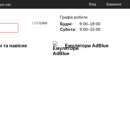
Вхід
Бажання
ро нас
Графік роботи:
USD
UAH
Будні:
9:00–18:00
Субота:
9:00–15:00
 та навісне
Емулятори AdBlue