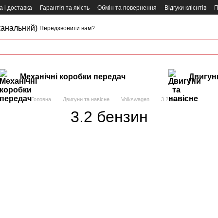
 і доставка
Гарантія та якість
Обмін та повернення
Відгуки клієнтів
П
канальний)
Передзвонити вам?
Механічні коробки передач
Двигуни
Головна
Двигуни та навісне
Volkswagen
3.2 бензин
3.2 бензин