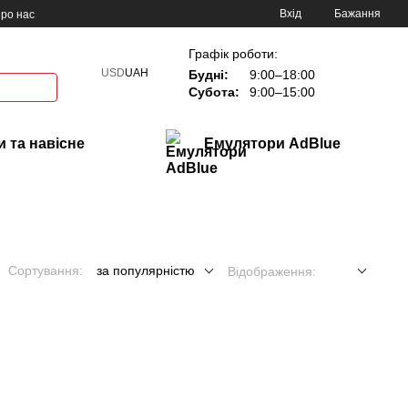
Вхід
Бажання
ро нас
Графік роботи:
USD
UAH
Будні:
9:00–18:00
Субота:
9:00–15:00
 та навісне
Емулятори AdBlue
Сортування:
за популярністю
Відображення: