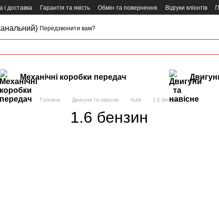
 і доставка
Гарантія та якість
Обмін та повернення
Відгуки клієнтів
П
канальний)
Передзвонити вам?
Механічні коробки передач
Двигуни
Головна
Двигуни та навісне
Audi
1.6 бензин
1.6 бензин