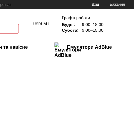
Вхід
Бажання
ро нас
Графік роботи:
USD
UAH
Будні:
9:00–18:00
Субота:
9:00–15:00
 та навісне
Емулятори AdBlue