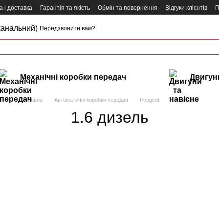
 і доставка
Гарантія та якість
Обмін та повернення
Відгуки клієнтів
П
канальний)
Передзвонити вам?
Механічні коробки передач
Двигуни
Головна
Автоматичні коробки передач
Peugeot
1.6 дизель
1.6 дизель