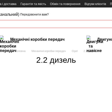
 і доставка
Гарантія та якість
Обмін та повернення
Відгуки клієнтів
П
канальний)
Передзвонити вам?
Механічні коробки передач
Двигуни
Головна
Механічні коробки передач
Opel
2.2 дизель
2.2 дизель