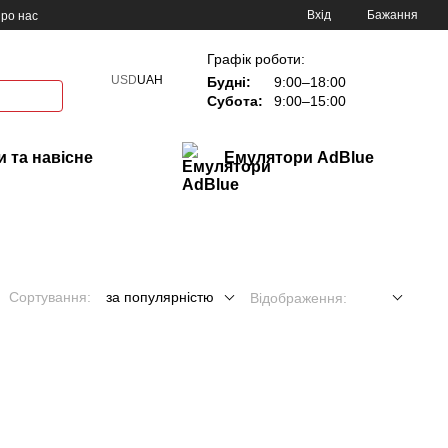
Вхід
Бажання
ро нас
Графік роботи:
USD
UAH
Будні:
9:00–18:00
Субота:
9:00–15:00
 та навісне
Емулятори AdBlue
Сортування:
за популярністю
Відображення: