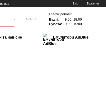
Вхід
Бажання
ро нас
Графік роботи:
USD
UAH
Будні:
9:00–18:00
Субота:
9:00–15:00
 та навісне
Емулятори AdBlue