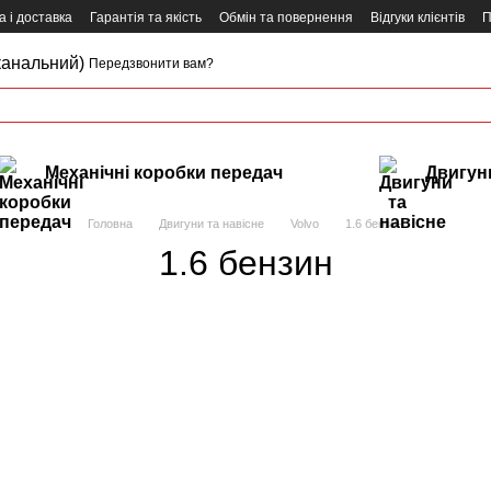
 і доставка
Гарантія та якість
Обмін та повернення
Відгуки клієнтів
П
канальний)
Передзвонити вам?
Механічні коробки передач
Двигуни
Головна
Двигуни та навісне
Volvo
1.6 бензин
1.6 бензин