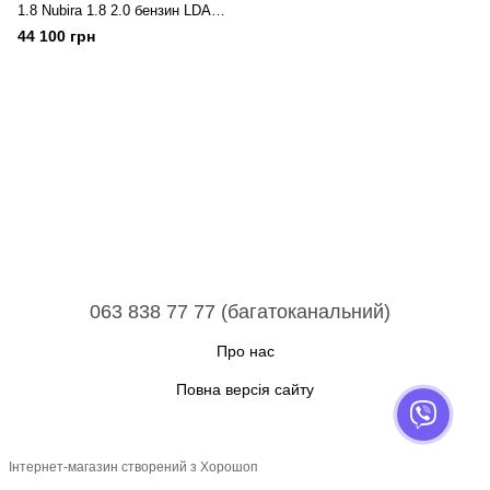
1.8 Nubira 1.8 2.0 бензин LDA
T18SED T20SED 96286025 |
44 100 грн
Коробка передач автоматична
4-ступка
063 838 77 77 (багатоканальний)
Про нас
Повна версія сайту
Інтернет-магазин створений з Хорошоп