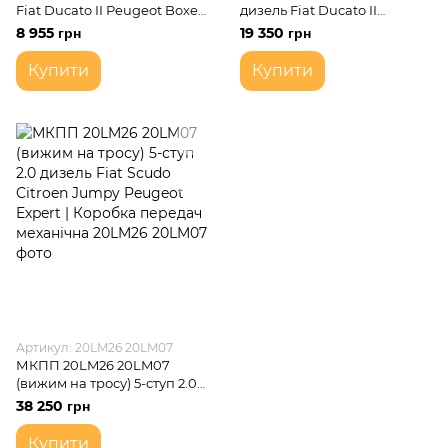
Fiat Ducato II Peugeot Boxer
дизель Fiat Ducato II
II Citroen Jumper II Коробка
Peugeot Boxer II Citroen
8 955 грн
19 350 грн
передач механічна 5-ступка
Jumper II Коробка передач
(дефектна - не включається
механічна Купить
Купити
Купити
2-га передача)
Артикул: 20LM26 20LM07
МКПП 20LM26 20LM07
(вижим на тросу) 5-ступ 2.0
дизель Fiat Scudo Citroen
38 250 грн
Jumpy Peugeot Expert |
Коробка передач
Купити