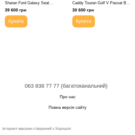
Sharan Ford Galaxy Seat
Caddy Touran Golf V Passat B6
Alhambra | Коробка передач
Skoda Octavia A5 Seat Audi A3 |
39 600 грн
30 600 грн
автоматична 09B321105
02E Коробка передач
автоматична 6-ступка
Купити
Купити
063 838 77 77 (багатоканальний)
Про нас
Повна версія сайту
Інтернет-магазин створений з Хорошоп