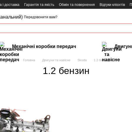
 і доставка
Гарантія та якість
Обмін та повернення
Відгуки клієнтів
П
канальний)
Передзвонити вам?
Механічні коробки передач
Двигуни
Головна
Двигуни та навісне
Skoda
1.2 бензин
1.2 бензин