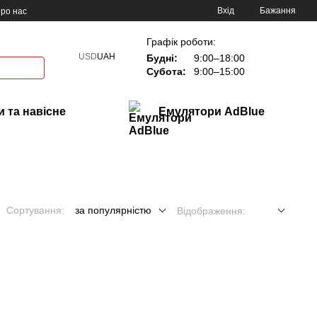
Вхід
Бажання
ро нас
Графік роботи:
USD
UAH
Будні:
9:00–18:00
Субота:
9:00–15:00
 та навісне
Емулятори AdBlue
Сортування:
за популярністю
Відображення: