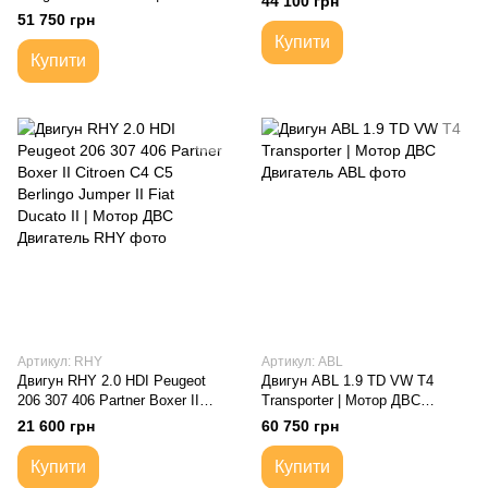
44 100 грн
BHX BHW BH01 BH02 / DV6
51 750 грн
Мотор ДВС Двигатель
Купити
Купити
Артикул: RHY
Артикул: ABL
Двигун RHY 2.0 HDI Peugeot
Двигун ABL 1.9 TD VW T4
206 307 406 Partner Boxer II
Transporter | Мотор ДВС
Citroen C4 C5 Berlingo Jumper II
Двигатель
21 600 грн
60 750 грн
Fiat Ducato II | Мотор ДВС
Двигатель
Купити
Купити