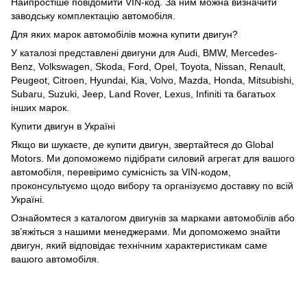
Найпростіше повідомити VIN-код. За ним можна визначити
заводську комплектацію автомобіля.
Для яких марок автомобілів можна купити двигун?
У каталозі представлені двигуни для Audi, BMW, Mercedes-
Benz, Volkswagen, Skoda, Ford, Opel, Toyota, Nissan, Renault,
Peugeot, Citroen, Hyundai, Kia, Volvo, Mazda, Honda, Mitsubishi,
Subaru, Suzuki, Jeep, Land Rover, Lexus, Infiniti та багатьох
інших марок.
Купити двигун в Україні
Якщо ви шукаєте, де купити двигун, звертайтеся до Global
Motors. Ми допоможемо підібрати силовий агрегат для вашого
автомобіля, перевіримо сумісність за VIN-кодом,
проконсультуємо щодо вибору та організуємо доставку по всій
Україні.
Ознайомтеся з каталогом двигунів за марками автомобілів або
зв’яжіться з нашими менеджерами. Ми допоможемо знайти
двигун, який відповідає технічним характеристикам саме
вашого автомобіля.