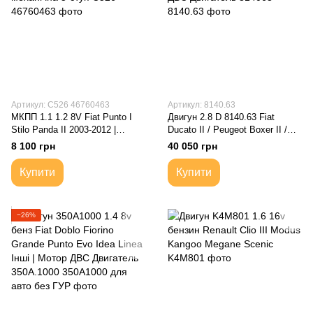
Артикул: C526 46760463
Артикул: 8140.63
МКПП 1.1 1.2 8V Fiat Punto I
Двигун 2.8 D 8140.63 Fiat
Stilo Panda II 2003-2012 |
Ducato II / Peugeot Boxer II /
Коробка передач механічна 5-
Citroen Jumper II | Мотор ДВС
8 100 грн
40 050 грн
ступ
Двигатель 814063
Купити
Купити
−26%