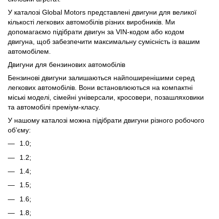
У каталозі Global Motors представлені двигуни для великої
кількості легкових автомобілів різних виробників. Ми
допомагаємо підібрати двигун за VIN-кодом або кодом
двигуна, щоб забезпечити максимальну сумісність із вашим
автомобілем.
Двигуни для бензинових автомобілів
Бензинові двигуни залишаються найпоширенішими серед
легкових автомобілів. Вони встановлюються на компактні
міські моделі, сімейні універсали, кросовери, позашляховики
та автомобілі преміум-класу.
У нашому каталозі можна підібрати двигуни різного робочого
об’єму:
1.0;
1.2;
1.4;
1.5;
1.6;
1.8;