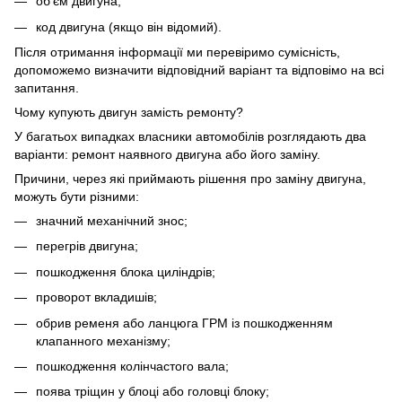
об’єм двигуна;
код двигуна (якщо він відомий).
Після отримання інформації ми перевіримо сумісність,
допоможемо визначити відповідний варіант та відповімо на всі
запитання.
Чому купують двигун замість ремонту?
У багатьох випадках власники автомобілів розглядають два
варіанти: ремонт наявного двигуна або його заміну.
Причини, через які приймають рішення про заміну двигуна,
можуть бути різними:
значний механічний знос;
перегрів двигуна;
пошкодження блока циліндрів;
проворот вкладишів;
обрив ременя або ланцюга ГРМ із пошкодженням
клапанного механізму;
пошкодження колінчастого вала;
поява тріщин у блоці або головці блоку;