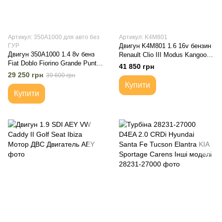
Артикул: 350A1000 для авто без
Артикул: K4M801
ГУР
Двигун K4M801 1.6 16v бензин
Двигун 350A1000 1.4 8v бенз
Renault Clio III Modus Kangoo
Fiat Doblo Fiorino Grande Punto
Megane Scenic
41 850 грн
Evo Idea Linea Інші | Мотор
29 250 грн
39 600 грн
ДВС Двигатель 350A.1000
Купити
Купити