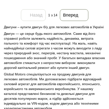
Назад
Вперед
1
з 14
Двигуни – купити двигун б/у для легкових автомобілів в Україні
Двигун — це серце будь-якого автомобіля. Саме від його
справної роботи залежить надійність, динаміка, витрата
пального та комфорт під час експлуатації. На жаль, навіть
найнадійніші силові агрегати з часом можуть виходити з ладу
через природний знос, перегрів, нестачу мастила, механічні
пошкодження або значний пробіг. У багатьох випадках власник
автомобіля стикається з непростим вибором: виконувати
дорогий капітальний ремонт або купити інший двигун.
Global Motors спеціалізується на продажу двигунів для
легкових автомобілів. Ми допомагаємо підібрати відповідний
силовий агрегат для автомобілів європейського, японського,
корейського та американського виробництва. У нашому
каталозі представлені бензинові та дизельні двигуни для
десятків популярних марок, а підбір здійснюється
індивідуально за VIN-кодом, кодом двигуна або технічними
характеристиками автомобіля.