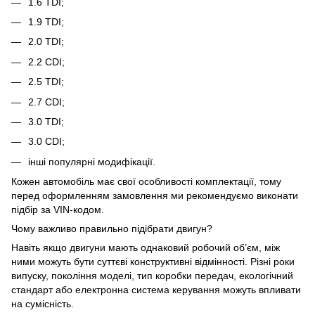
1.6 TDI;
1.9 TDI;
2.0 TDI;
2.2 CDI;
2.5 TDI;
2.7 CDI;
3.0 TDI;
3.0 CDI;
інші популярні модифікації.
Кожен автомобіль має свої особливості комплектації, тому
перед оформленням замовлення ми рекомендуємо виконати
підбір за VIN-кодом.
Чому важливо правильно підібрати двигун?
Навіть якщо двигуни мають однаковий робочий об’єм, між
ними можуть бути суттєві конструктивні відмінності. Різні роки
випуску, покоління моделі, тип коробки передач, екологічний
стандарт або електронна система керування можуть впливати
на сумісність.