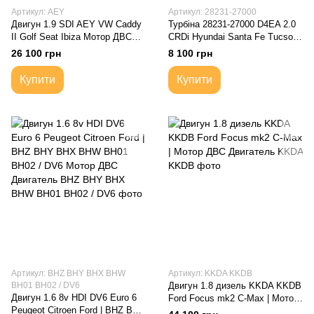
Артикул: AEY
Артикул: 28231-27000
Двигун 1.9 SDI AEY VW Caddy
Турбіна 28231-27000 D4EA 2.0
II Golf Seat Ibiza Мотор ДВС
CRDi Hyundai Santa Fe Tucson
Двигатель
Elantra KIA Sportage Carens
26 100 грн
8 100 грн
Інші моделі
Купити
Купити
Артикул: BHZ BHY BHX BHW
Артикул: KKDA KKDB
BH01 BH02 / DV6
Двигун 1.8 дизель KKDA KKDB
Двигун 1.6 8v HDI DV6 Euro 6
Ford Focus mk2 C-Max | Мотор
Peugeot Citroen Ford | BHZ BHY
ДВС Двигатель