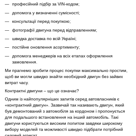
професійний підбір за VIN-кодом;
допомога у визначенні сумісності;
консультації перед покупкою;
фотографії двигуна перед відправленням;
швидка доставка по всій Україні;
постійне оновлення асортименту;
допомога менеджерів на всіх етапах оформлення
замовлення.
Ми прагнемо зробити процес покупки максимально простим,
щоб ви могли швидко знайти необхідний двигун без зайвих
витрат часу.
Контрактні двигуни – що це означає?
Одним із найпопулярніших запитів серед автовласників є
«контрактний двигун». Зазвичай так називають двигун, який
був демонтований з автомобіля за кордоном і пропонується
для подальшого встановлення на інший автомобіль. Такі
двигуни користуються високим попитом завдяки широкому
вибору моделей та можливості швидко підібрати потрібний
силовий агрегат.