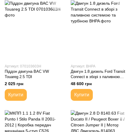
Артикул: 070103603H
Артикул: BHPA
Піддон двигуна BAC VW
Двигун 1.8 дизель Ford Transit
Touareg 2.5 TDI
Connect в зборі з паливною
системою та турбіною
2 025 грн
48 600 грн
Купити
Купити