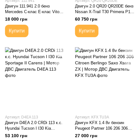
Артикул: 111.941
Артикул: QR20 QR20DE
Двигун 111.941 2.0 бенз
Двигун 2.0 QR20 QR20DE бенз
Mercedes C-клас E-клас Vito
Nissan X-Trail T30 Primera P12 |
638 | Мотор ДВС Двигатель
Мотор ДВС Двигатель Купить
18 000 грн
60 750 грн
Купить з письмовою гарантією
30 днів
Купити
Купити
Артикул: D4EA 113
Артикул: KFX TU3A
Двигун D4EA 2.0 CRDi 113 к.с.
Двигун KFX 1.4 8v бензин
Hyundai Tucson I I30 Kia
Peugeot Partner 106 206 306
Sportage II Carens | Мотор ДВС
Citroen Berlingo Saxo Xsara ZX |
53 100 грн
27 000 грн
Двигатель
Мотор ДВС Двигатель