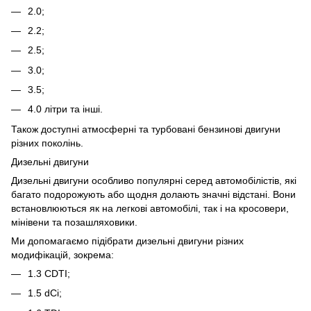
2.0;
2.2;
2.5;
3.0;
3.5;
4.0 літри та інші.
Також доступні атмосферні та турбовані бензинові двигуни
різних поколінь.
Дизельні двигуни
Дизельні двигуни особливо популярні серед автомобілістів, які
багато подорожують або щодня долають значні відстані. Вони
встановлюються як на легкові автомобілі, так і на кросовери,
мінівени та позашляховики.
Ми допомагаємо підібрати дизельні двигуни різних
модифікацій, зокрема:
1.3 CDTI;
1.5 dCi;