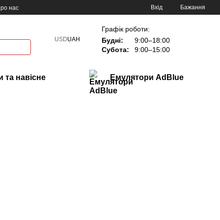
Вхід
Бажання
ро нас
Графік роботи:
USD
UAH
Будні:
9:00–18:00
Субота:
9:00–15:00
 та навісне
Емулятори AdBlue