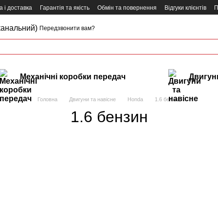
 і доставка
Гарантія та якість
Обмін та повернення
Відгуки клієнтів
П
канальний)
Передзвонити вам?
Механічні коробки передач
Двигуни
Головна
Двигуни та навісне
Honda
1.6 бензин
1.6 бензин