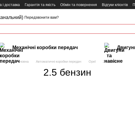
 і доставка
Гарантія та якість
Обмін та повернення
Відгуки клієнтів
П
канальний)
Передзвонити вам?
Механічні коробки передач
Двигуни
Головна
Автоматичні коробки передач
Opel
2.5 бензин
2.5 бензин