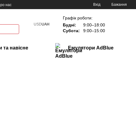
Вхід
Бажання
ро нас
Графік роботи:
USD
UAH
Будні:
9:00–18:00
Субота:
9:00–15:00
 та навісне
Емулятори AdBlue