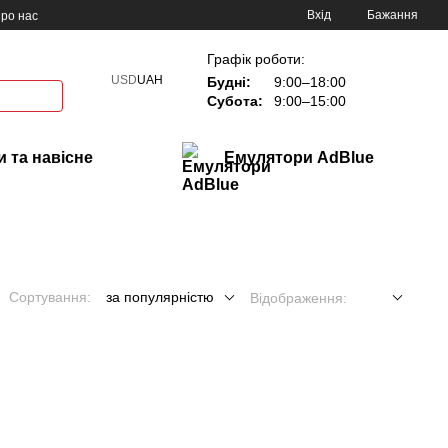
Вхід
Бажання
ро нас
Графік роботи:
USD
UAH
Будні:
9:00–18:00
Субота:
9:00–15:00
 та навісне
Емулятори AdBlue
Сортування:
за популярністю
Відображення: