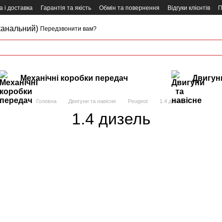
 і доставка
Гарантія та якість
Обмін та повернення
Відгуки клієнтів
П
канальний)
Передзвонити вам?
Механічні коробки передач
Двигуни
Головна
Двигуни та навісне
Peugeot
1.4 дизель
1.4 дизель