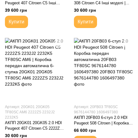
Peugeot 407 Citroen C5 Інші
308 Citroen C4 Інші моделі |
моделі | Коробка передач
TF80SC Коробка передач
39 600 грн
30 600 грн
автоматична 4-ступка
автоматична 6-ступка
Купити
Купити
Артикул: 20GK01 20GK05
Артикул: 20FB03 TF80SC
TF80SC AM6 2222ZS 2232J2
9676144780 1606497380
2232K5
АКПП 20FB03 6-cтуп 2.0 HDI
АКПП 20GK01 20GK05 2.0 HDI
Peugeot 508 Citroen | Коробка
Peugeot 407 Citroen C5 2222ZS
передач автоматична 20FB03
66 600 грн
2232J2 2232K5 TF80SC AM6 |
TF80SC 9676144780
30 600 грн