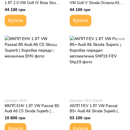
1.8T 2.0 VW Golf IV Bora Skoda
VW Golf V Skoda Octavia A5
Octavia Tour Audi A3 8L |
Audi A3 Seat | JTY HTN HFS
44 100 грн
44 100 грн
Коробка передач автоматична
KGJ Коробка передач
автоматична Aisin
Купити
Купити
Артикул: EHV
Артикул: FEV 5hp19
МКПП EHV 1.8T VW Passat B5
АКПП FEV 1.8T VW Passat
Audi A6 C5 Skoda Superb |
B5+ Audi A6 Skoda Superb |
Коробка передач механічна
Коробка передач автоматична
10 800 грн
53 100 грн
5HP19
Купити
Купити