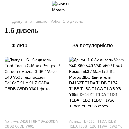
Двигуни та навісне
Volvo
1.6 дизель
1.6 дизель
Фільтр
За популярністю
Артикул: D4164T 9HY 9HZ G8DA
Артикул: D4162T T1DA T1DB
G8DB G8DD Y601
T1BA T1BB T1BC T1WA T1WB Y6