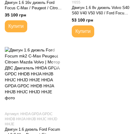
Двигун 1.6 16v дизель Ford
Y655
Двигун 1.6 8v дизель Volvo S40
Focus C-Max / Peugeot / Citroen
S60 V40 V50 V60 / Ford Focus
/ Mazda 3 BK / Volvo S40 V50 /
35 100 грн
mk3 / Mazda 3 BL | Мотор ДВС
Інші моделі
53 100 грн
Двигатель D4162T T1DA T1DB
Купити
T1BA T1BB T1BC T1WA T1WB
Купити
Y6 Y655
Артикул: HHDA GPDA GPDC
HHDB HHJA HHJB HHJC HHJD
HHJE
Двигун 1.6 дизель Ford Focum