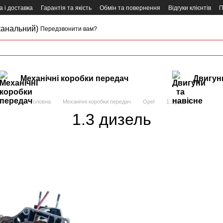
 і доставка
Гарантія та якість
Обмін та повернення
Відгуки клієнтів
П
канальний)
Передзвонити вам?
Механічні коробки передач
Двигуни
Головна
Механічні коробки передач
Opel
1.3 дизель
1.3 дизель