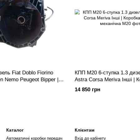
ель Fiat Doblo Fiorino
КПП M20 6-ступка 1.3 диз
n Nemo Peugeot Bipper |
Astra Corsa Meriva Інші | 
редач механічна 5-ступка
передач механічна
14 850 грн
Каталог
Клієнтам
Автоматичні коробки передач
Вхід до кабінету