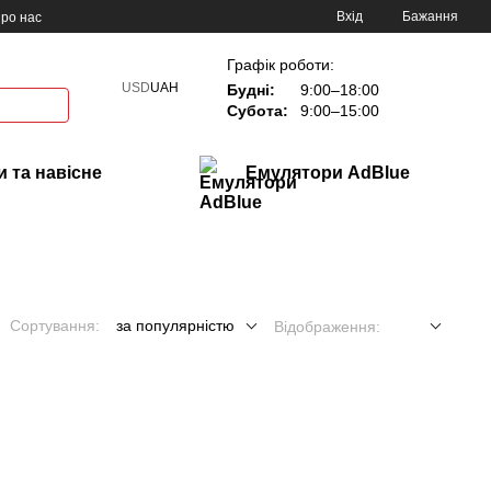
Вхід
Бажання
ро нас
Графік роботи:
USD
UAH
Будні:
9:00–18:00
Субота:
9:00–15:00
 та навісне
Емулятори AdBlue
Сортування:
за популярністю
Відображення: