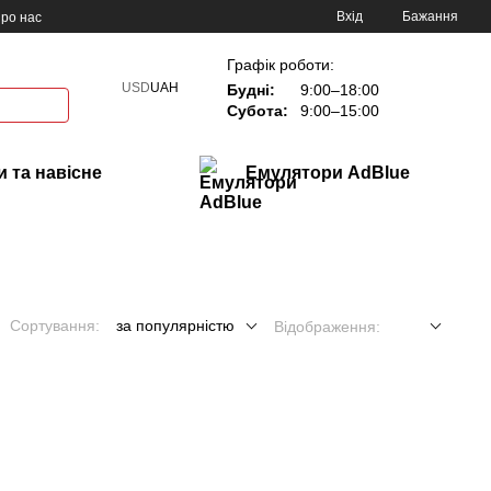
Вхід
Бажання
ро нас
Графік роботи:
USD
UAH
Будні:
9:00–18:00
Субота:
9:00–15:00
 та навісне
Емулятори AdBlue
Сортування:
за популярністю
Відображення: