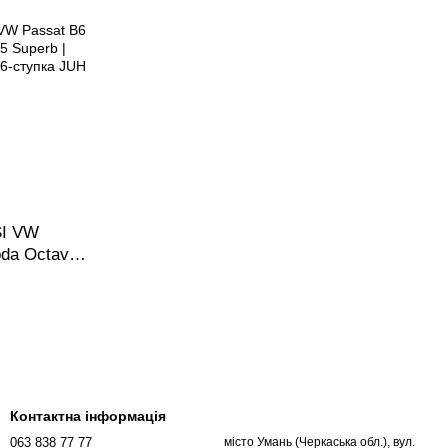
SI VW
oda Octavia
ач
Контактна інформація
063 838 77 77
місто Умань (Черкаська обл.), вул.