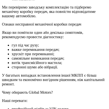
Ми перевіримо заводську комплектацію та підберемо
механічну коробку передач, яка повністю відповідатиме
вашому автомобілю.
Ознаки несправної механічної коробки передач
Якщо ви помітили один або декілька симптомів,
рекомендуємо провести діагностику:
гул під час руху;
важке перемикання передач;
хрускіт при перемиканні;
самовільне вимикання передач;
витік трансмісійного мастила;
сторонні шуми або вібрації.
У багатьох випадках встановлення іншої МКПП є більш
швидким та економічно вигідним рішенням, ніж капітальний
ремонт.
Чому обирають Global Motors?
Наші переваги:
професійний підбір за VIN-кодом;