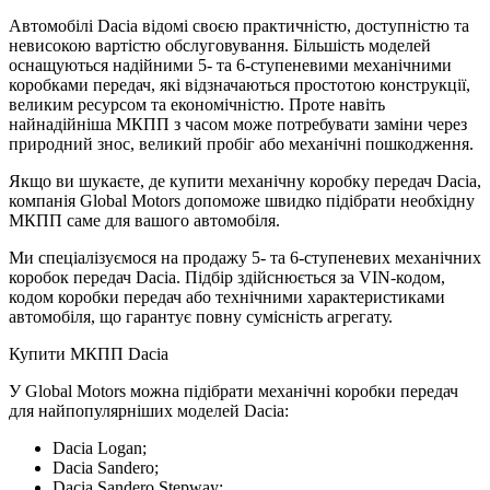
Автомобілі Dacia відомі своєю практичністю, доступністю та
невисокою вартістю обслуговування. Більшість моделей
оснащуються надійними 5- та 6-ступеневими механічними
коробками передач, які відзначаються простотою конструкції,
великим ресурсом та економічністю. Проте навіть
найнадійніша МКПП з часом може потребувати заміни через
природний знос, великий пробіг або механічні пошкодження.
Якщо ви шукаєте, де купити механічну коробку передач Dacia,
компанія Global Motors допоможе швидко підібрати необхідну
МКПП саме для вашого автомобіля.
Ми спеціалізуємося на продажу 5- та 6-ступеневих механічних
коробок передач Dacia. Підбір здійснюється за VIN-кодом,
кодом коробки передач або технічними характеристиками
автомобіля, що гарантує повну сумісність агрегату.
Купити МКПП Dacia
У Global Motors можна підібрати механічні коробки передач
для найпопулярніших моделей Dacia:
Dacia Logan;
Dacia Sandero;
Dacia Sandero Stepway;