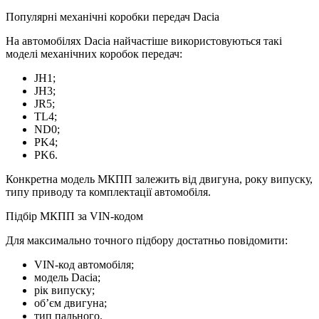
Популярні механічні коробки передач Dacia
На автомобілях Dacia найчастіше використовуються такі
моделі механічних коробок передач:
JH1;
JH3;
JR5;
TL4;
ND0;
PK4;
PK6.
Конкретна модель МКПП залежить від двигуна, року випуску,
типу приводу та комплектації автомобіля.
Підбір МКПП за VIN-кодом
Для максимально точного підбору достатньо повідомити:
VIN-код автомобіля;
модель Dacia;
рік випуску;
об’єм двигуна;
тип пального.