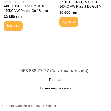
KMW LQT PPY
АКПП DSG6 DQ250 2.0TDI
АКПП DSG6 DQ250 2.0TDI
140КС VW Passat B6 Golf V
170КС VW Passat Golf Skoda
Golf Plus Caddy Touran / Skoda
30 600 грн
Octavia A5 Superb Seat Audi A3
Octavia A5 / Audi A3 / Seat Altea
32 850 грн
| 02E LTD PPW JPQ HYC HTB
XL | DSG6 02E LTE LQV KQC
Купити
KDA KMW LQT PPY Коробка
KMX KCU JPJ HXS HQL HQF
Купити
передач автоматична 6-ступка
HFQ Коробка передач
автоматична 6-ступка
063 838 77 77 (багатоканальний)
Про нас
Повна версія сайту
Інтернет-магазин створений з Хорошоп