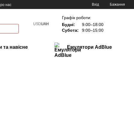
Вхід
Бажання
ро нас
Графік роботи:
USD
UAH
Будні:
9:00–18:00
Субота:
9:00–15:00
 та навісне
Емулятори AdBlue