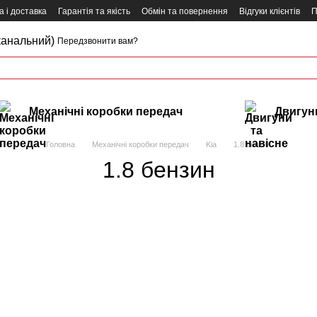
 і доставка
Гарантія та якість
Обмін та повернення
Відгуки клієнтів
П
канальний)
Передзвонити вам?
Механічні коробки передач
Двигуни
Головна
Механічні коробки передач
Kia
1.8 бензин
1.8 бензин