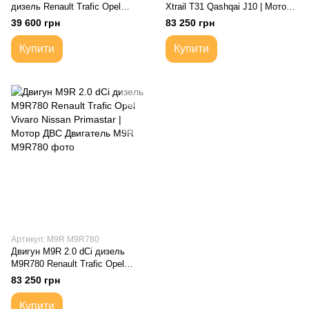
дизель Renault Trafic Opel
Xtrail T31 Qashqai J10 | Мотор
Vivaro Nissan Primastar |
ДВС Двигатель
39 600 грн
83 250 грн
Коробка передач механічна
Купити
Купити
Артикул: M9R M9R780
Двигун M9R 2.0 dCi дизель
M9R780 Renault Trafic Opel
Vivaro Nissan Primastar | Мотор
83 250 грн
ДВС Двигатель
Купити