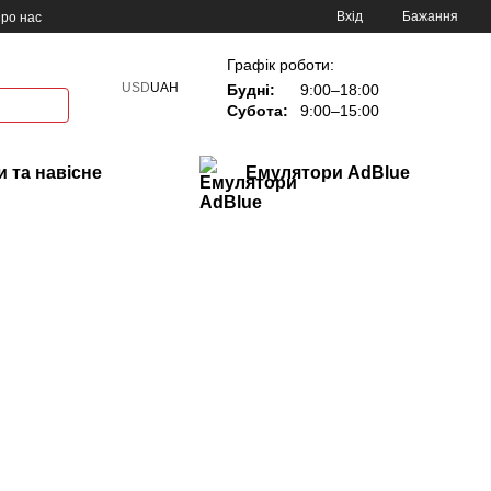
Вхід
Бажання
ро нас
Графік роботи:
USD
UAH
Будні:
9:00–18:00
Субота:
9:00–15:00
 та навісне
Емулятори AdBlue