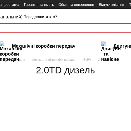
 і доставка
Гарантія та якість
Обмін та повернення
Відгуки клієнтів
П
канальний)
Передзвонити вам?
Механічні коробки передач
Двигуни
Головна
Автоматичні коробки передач
BMW
2.0TD дизель
2.0TD дизель