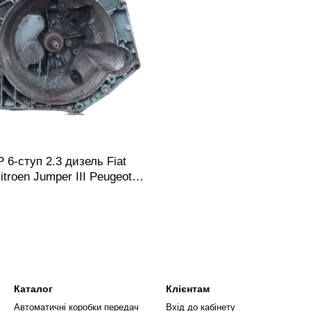
6-ступ 2.3 дизель Fiat
Citroen Jumper III Peugeot
 Коробка передач механічна
GP08 20GP16 Купить з
гарантією 30 днів
Каталог
Клієнтам
Автоматичні коробки передач
Вхід до кабінету