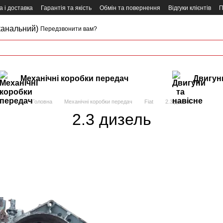
 і доставка
Гарантія та якість
Обмін та повернення
Відгуки клієнтів
П
канальний)
Передзвонити вам?
Механічні коробки передач
Двигуни
Головна
Механічні коробки передач
Fiat
2.3 дизель
2.3 дизель