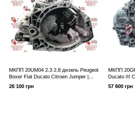
МКПП 20UM04 2.3 2.8 дизель Peugeot
МКПП 20GP 
Boxer Fiat Ducato Citroen Jumper |
Ducato III 
Коробка передач механічна Купить
Boxer III |
26 100 грн
57 600 грн
20UM04 20UM05 9567402880
20GP07 20
9567402780
письмовою 