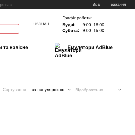
Вхід
Бажання
ро нас
Графік роботи:
USD
UAH
Будні:
9:00–18:00
Субота:
9:00–15:00
 та навісне
Емулятори AdBlue
Сортування:
за популярністю
Відображення: