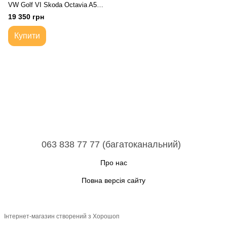
VW Golf VI Skoda Octavia A5
A7 Roomster Seat Audi |
19 350 грн
Коробка передач механічна
Купити
063 838 77 77 (багатоканальний)
Про нас
Повна версія сайту
Інтернет-магазин створений з Хорошоп