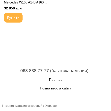
Mercedes W168 A140 A160
A190 бензин Коробка передач
32 850 грн
автоматична автомат 722700
722.7
Купити
063 838 77 77 (багатоканальний)
Про нас
Повна версія сайту
Інтернет-магазин створений з Хорошоп