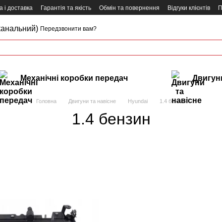
 і доставка
Гарантія та якість
Обмін та повернення
Відгуки клієнтів
П
канальний)
Передзвонити вам?
Механічні коробки передач
Двигуни
Головна
Двигуни та навісне
Hyundai
1.4 бензин
1.4 бензин