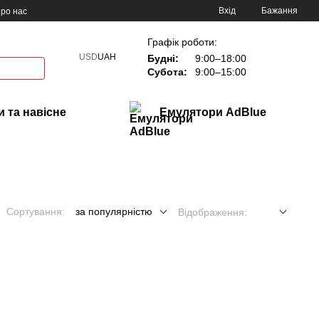
Вхід
Бажання
ро нас
Графік роботи:
USD
UAH
Будні:
9:00–18:00
Субота:
9:00–15:00
 та навісне
Емулятори AdBlue
Сортування:
за популярністю
Відображення: