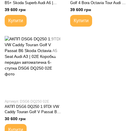
B5+ Skoda Superb Audi A6 |
Golf 4 Bora Octavia Tour Audi A3
Коробка передач автоматична
8L | Коробка передач
39 600 грн
39 600 грн
автоматична 01M321105
Купити
Купити
Артикул: DSG6 DQ250 02E
АКПП DSG6 DQ250 1.9TDI VW
Caddy Touran Golf V Passat B6
Skoda Octavia A5 Seat Audi A3 |
30 600 грн
02E Коробка передач
автоматична 6-ступка
Купити