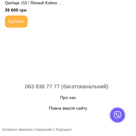
Qashqai J10 / Renault Koleos |
Коробка передач автоматична
39 600 грн
6-ступка
Купити
063 838 77 77 (багатоканальний)
Про нас
Повна версія сайту
Інтернет-магазин створений з Хорошоп