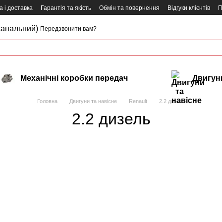
 і доставка
Гарантія та якість
Обмін та повернення
Відгуки клієнтів
П
канальний)
Передзвонити вам?
Механічні коробки передач
Двигуни
Головна
Двигуни та навісне
Renault
2.2 дизель
2.2 дизель