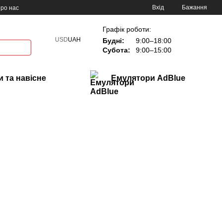
Вхід
Бажання
ро нас
Графік роботи:
USD
UAH
Будні:
9:00–18:00
Субота:
9:00–15:00
 та навісне
Емулятори AdBlue