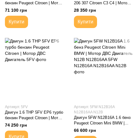
бензин Peugeot Citroen | Мотор
206 307 Citroen C3 C4 | Мотор
ДВС Двигатель
ДВС Двигатель
71 100 грн
28 350 грн
Купити
Купити
Артикул: 5FV
Артикул: 5FW N12B16A
Двигун 1.6 THP 5FV EP6 турбо
N12B16AA N12B
Двигун 5FW N12B16A 1.6 бенз
бензин Peugeot Citroen | Мотор
Peugeot Citroen Mini BMW |
ДВС Двигатель
74 250 грн
Мотор ДВС Двигатель N12B
66 600 грн
N12B16AA
Купити