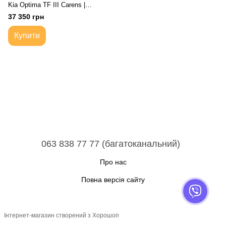
Kia Optima TF III Carens |
Коробка передач автоматична
37 350 грн
Купить
Купити
063 838 77 77 (багатоканальний)
Про нас
Повна версія сайту
Інтернет-магазин створений з Хорошоп