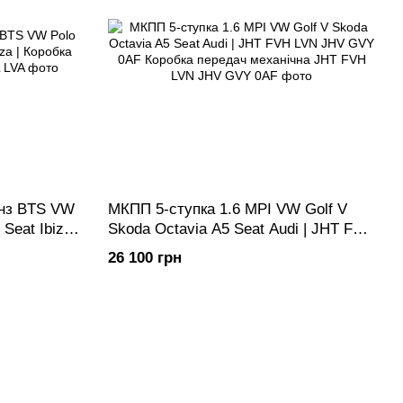
енз BTS VW
МКПП 5-ступка 1.6 MPI VW Golf V
Seat Ibiza |
Skoda Octavia A5 Seat Audi | JHT FVH
а
LVN JHV GVY 0AF Коробка передач
26 100 грн
механічна