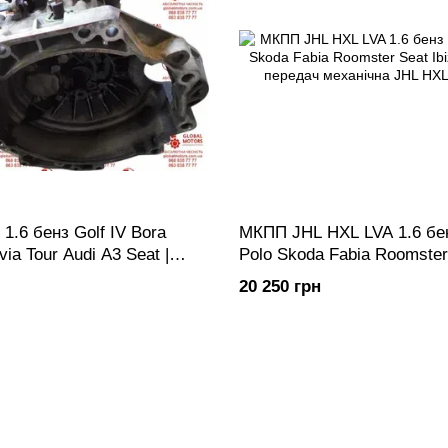
.6 бенз Golf IV Bora
МКПП JHL HXL LVA 1.6 б
ia Tour Audi A3 Seat |
Polo Skoda Fabia Roomster 
RT Коробка передач
Коробка передач механічн
20 250 грн
5-ступка