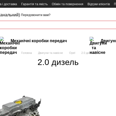
 і доставка
Гарантія та якість
Обмін та повернення
Відгуки клієнтів
П
канальний)
Передзвонити вам?
Механічні коробки передач
Двигуни
Головна
Двигуни та навісне
Opel
2.0 дизель
2.0 дизель