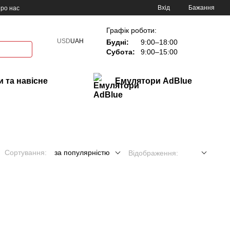
Вхід
Бажання
ро нас
Графік роботи:
USD
UAH
Будні:
9:00–18:00
Субота:
9:00–15:00
 та навісне
Емулятори AdBlue
Сортування:
за популярністю
Відображення: