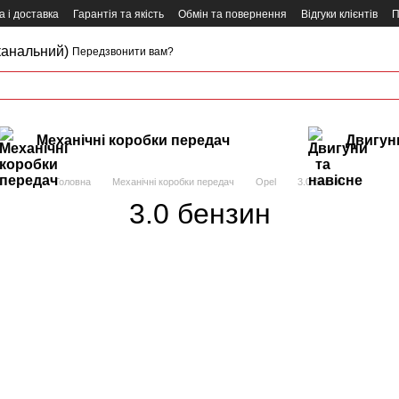
 і доставка
Гарантія та якість
Обмін та повернення
Відгуки клієнтів
П
канальний)
Передзвонити вам?
Механічні коробки передач
Двигуни
Головна
Механічні коробки передач
Opel
3.0 бензин
3.0 бензин