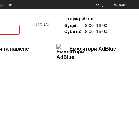
Вхід
Бажання
ро нас
Графік роботи:
USD
UAH
Будні:
9:00–18:00
Субота:
9:00–15:00
 та навісне
Емулятори AdBlue