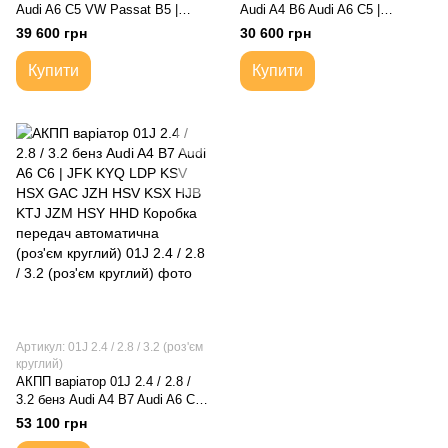
Audi A6 C5 VW Passat B5 |
Audi A4 B6 Audi A6 C5 |
5HP19 Коробка передач
Коробка передач автоматична
39 600 грн
30 600 грн
автоматична 5-ступка
(роз'єм прямокутний)
Купити
Купити
Артикул: 01J 2.4 / 2.8 / 3.2 (роз'єм
круглий)
АКПП варіатор 01J 2.4 / 2.8 /
3.2 бенз Audi A4 B7 Audi A6 C6 |
JFK KYQ LDP KSV HSX GAC
53 100 грн
JZH HSV KSX HJB KTJ JZM