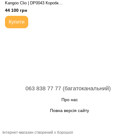
Kangoo Clio | DP0043 Коробка
передач автоматична 4-ступка
44 100 грн
Купити
063 838 77 77 (багатоканальний)
Про нас
Повна версія сайту
Інтернет-магазин створений з Хорошоп