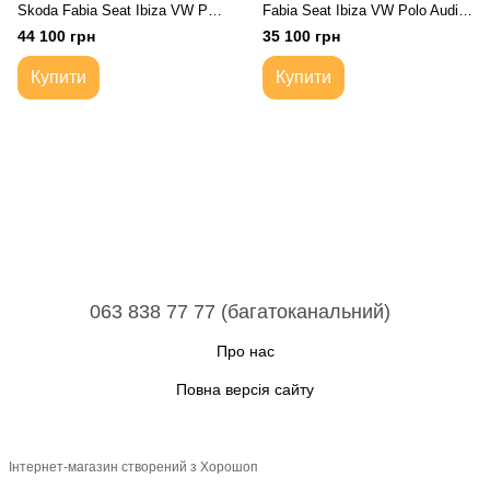
Skoda Fabia Seat Ibiza VW Polo
Fabia Seat Ibiza VW Polo Audi
Audi A2 | Мотор ДВС Двигатель
A2 | Мотор ДВС Двигатель
44 100 грн
35 100 грн
Купити
Купити
063 838 77 77 (багатоканальний)
Про нас
Повна версія сайту
Інтернет-магазин створений з Хорошоп