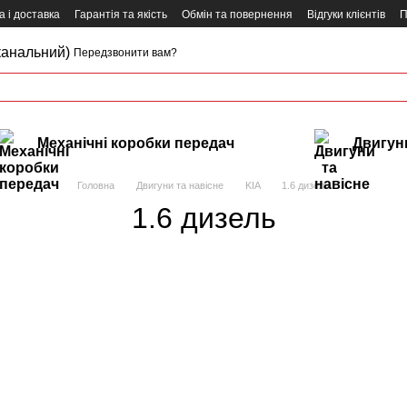
 і доставка
Гарантія та якість
Обмін та повернення
Відгуки клієнтів
П
канальний)
Передзвонити вам?
Механічні коробки передач
Двигуни
Головна
Двигуни та навісне
KIA
1.6 дизель
1.6 дизель