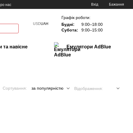
Вхід
Бажання
ро нас
Графік роботи:
USD
UAH
Будні:
9:00–18:00
Субота:
9:00–15:00
 та навісне
Емулятори AdBlue
Сортування:
за популярністю
Відображення: