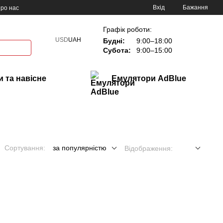
Вхід
Бажання
ро нас
Графік роботи:
USD
UAH
Будні:
9:00–18:00
Субота:
9:00–15:00
 та навісне
Емулятори AdBlue
Сортування:
за популярністю
Відображення: