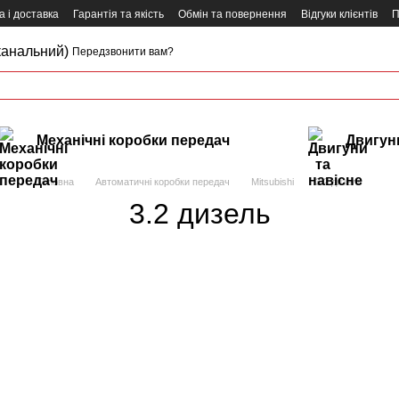
 і доставка
Гарантія та якість
Обмін та повернення
Відгуки клієнтів
П
канальний)
Передзвонити вам?
Механічні коробки передач
Двигуни
Головна
Автоматичні коробки передач
Mitsubishi
3.2 дизель
3.2 дизель