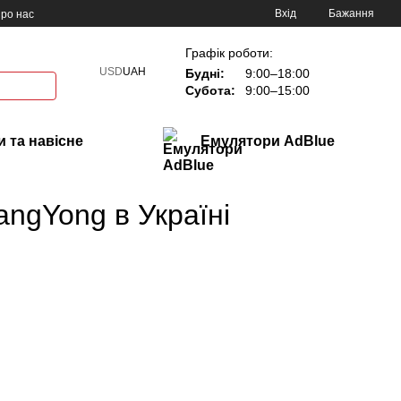
Вхід
Бажання
ро нас
Графік роботи:
USD
UAH
Будні:
9:00–18:00
Субота:
9:00–15:00
 та навісне
Емулятори AdBlue
angYong в Україні