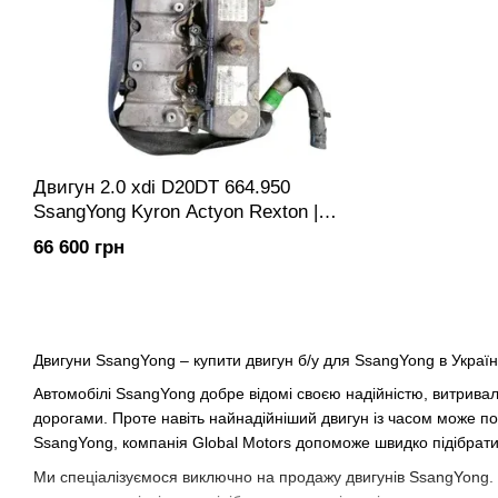
Двигун 2.0 xdi D20DT 664.950
SsangYong Kyron Actyon Rexton |
Мотор ДВС Двигатель
66 600 грн
Двигуни SsangYong – купити двигун б/у для SsangYong в Україн
Автомобілі SsangYong добре відомі своєю надійністю, витривал
дорогами. Проте навіть найнадійніший двигун із часом може по
SsangYong, компанія Global Motors допоможе швидко підібрати
Ми спеціалізуємося виключно на продажу двигунів SsangYong. 