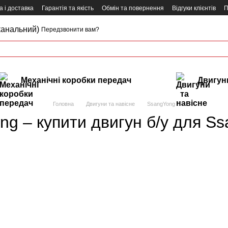
 і доставка
Гарантія та якість
Обмін та повернення
Відгуки клієнтів
П
канальний)
Передзвонити вам?
Механічні коробки передач
Двигуни
Головна
Двигуни та навісне
SsangYong
g – купити двигун б/у для Ss