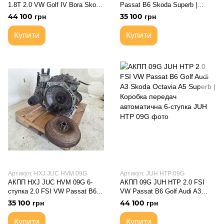
1.8T 2.0 VW Golf IV Bora Skoda
Passat B6 Skoda Superb |
Octavia Tour Audi A3 8L |
09G300037N Коробка передач
44 100 грн
35 100 грн
Коробка передач автоматична
автоматична 6-ступка Aisin
Купити
Купити
Артикул: HXJ JUC HVM 09G
Артикул: JUH HTP 09G
АКПП HXJ JUC HVM 09G 6-
АКПП 09G JUH HTP 2.0 FSI
ступка 2.0 FSI VW Passat B6
VW Passat B6 Golf Audi A3
Golf Skoda Superb | Коробка
Skoda Octavia A5 Superb |
35 100 грн
44 100 грн
передач автоматична
Коробка передач автоматична
6-ступка
Купити
Купити